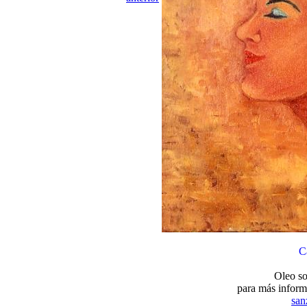
C
Oleo so
para más inform
san