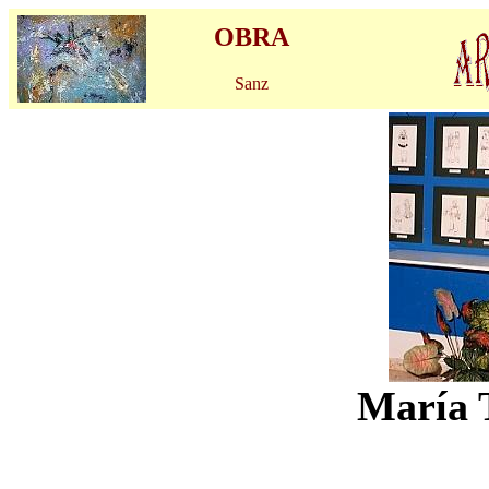
OBRA
Sanz
María 