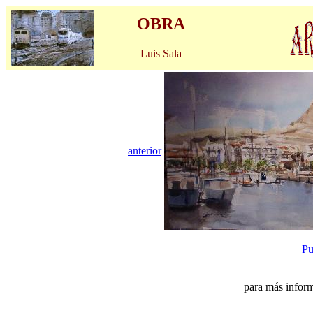
OBRA
Luis Sala
anterior
Pu
para más inform