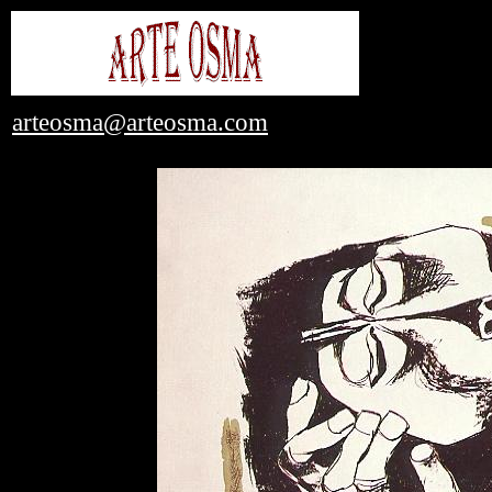
arteosma@arteosma.com