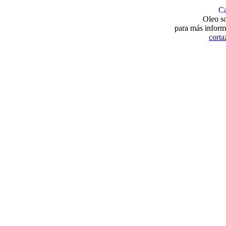
Ca
Oleo so
para más inform
cort